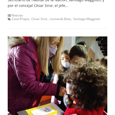
por el concejal César Siror, el jefe…
Noticias
Casa Propia
César Siror
Leonardo Boto
Santiago Maggiotti