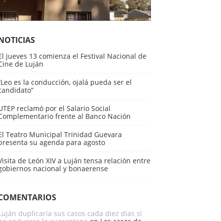
NOTICIAS
El jueves 13 comienza el Festival Nacional de
Cine de Luján
“Leo es la conducción, ojalá pueda ser el
candidato”
UTEP reclamó por el Salario Social
Complementario frente al Banco Nación
El Teatro Municipal Trinidad Guevara
presenta su agenda para agosto
Visita de León XIV a Luján tensa relación entre
gobiernos nacional y bonaerense
COMENTARIOS
Luján duplicaría sus casos cada diez días si