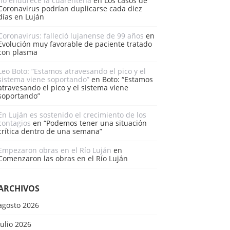
no endurece la cuarentena
en
Los casos de
Coronavirus podrían duplicarse cada diez
días en Luján
Coronavirus: falleció lujanense de 99 años
en
Evolución muy favorable de paciente tratado
con plasma
Leo Boto: “Estamos atravesando el pico y el
sistema viene soportando”
en
Boto: “Estamos
atravesando el pico y el sistema viene
soportando”
En Luján es sostenido el crecimiento de los
contagios
en
“Podemos tener una situación
crítica dentro de una semana”
Empezaron obras en el Río Luján
en
Comenzaron las obras en el Río Luján
ARCHIVOS
agosto 2026
julio 2026