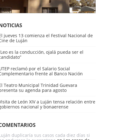
NOTICIAS
El jueves 13 comienza el Festival Nacional de
Cine de Luján
“Leo es la conducción, ojalá pueda ser el
candidato”
UTEP reclamó por el Salario Social
Complementario frente al Banco Nación
El Teatro Municipal Trinidad Guevara
presenta su agenda para agosto
Visita de León XIV a Luján tensa relación entre
gobiernos nacional y bonaerense
COMENTARIOS
Luján duplicaría sus casos cada diez días si