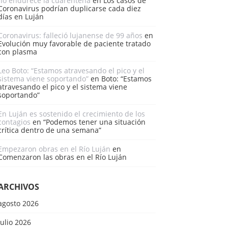
no endurece la cuarentena
en
Los casos de
Coronavirus podrían duplicarse cada diez
días en Luján
Coronavirus: falleció lujanense de 99 años
en
Evolución muy favorable de paciente tratado
con plasma
Leo Boto: “Estamos atravesando el pico y el
sistema viene soportando”
en
Boto: “Estamos
atravesando el pico y el sistema viene
soportando”
En Luján es sostenido el crecimiento de los
contagios
en
“Podemos tener una situación
crítica dentro de una semana”
Empezaron obras en el Río Luján
en
Comenzaron las obras en el Río Luján
ARCHIVOS
agosto 2026
julio 2026