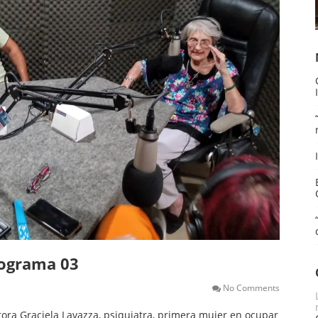
rograma 03
No Comments
tora Graciela Lavazza, psiquiatra, primera mujer en ocupar