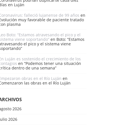
Coronavirus podrían duplicarse cada diez
días en Luján
Coronavirus: falleció lujanense de 99 años
en
Evolución muy favorable de paciente tratado
con plasma
Leo Boto: “Estamos atravesando el pico y el
sistema viene soportando”
en
Boto: “Estamos
atravesando el pico y el sistema viene
soportando”
En Luján es sostenido el crecimiento de los
contagios
en
“Podemos tener una situación
crítica dentro de una semana”
Empezaron obras en el Río Luján
en
Comenzaron las obras en el Río Luján
ARCHIVOS
agosto 2026
julio 2026