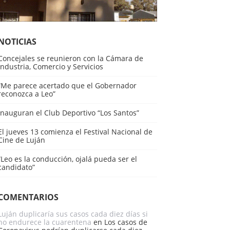
NOTICIAS
Concejales se reunieron con la Cámara de
Industria, Comercio y Servicios
“Me parece acertado que el Gobernador
reconozca a Leo”
Inauguran el Club Deportivo “Los Santos”
El jueves 13 comienza el Festival Nacional de
Cine de Luján
“Leo es la conducción, ojalá pueda ser el
candidato”
COMENTARIOS
Luján duplicaría sus casos cada diez días si
no endurece la cuarentena
en
Los casos de