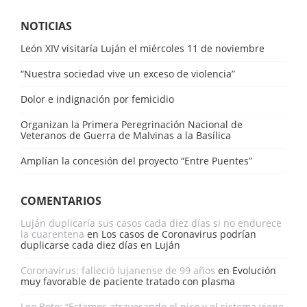
NOTICIAS
León XIV visitaría Luján el miércoles 11 de noviembre
“Nuestra sociedad vive un exceso de violencia”
Dolor e indignación por femicidio
Organizan la Primera Peregrinación Nacional de
Veteranos de Guerra de Malvinas a la Basílica
Amplían la concesión del proyecto “Entre Puentes”
COMENTARIOS
Luján duplicaría sus casos cada diez días si no endurece
la cuarentena
en
Los casos de Coronavirus podrían
duplicarse cada diez días en Luján
Coronavirus: falleció lujanense de 99 años
en
Evolución
muy favorable de paciente tratado con plasma
Leo Boto: “Estamos atravesando el pico y el sistema viene