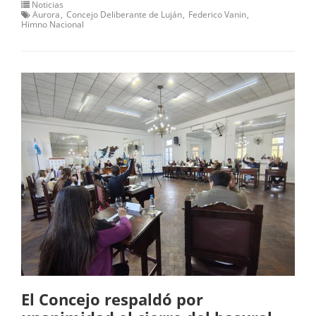
Noticias
Aurora
Concejo Deliberante de Luján
Federico Vanin
Himno Nacional
El Concejo respaldó por