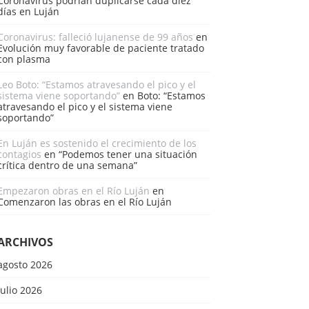
Coronavirus podrían duplicarse cada diez
días en Luján
Coronavirus: falleció lujanense de 99 años
en
Evolución muy favorable de paciente tratado
con plasma
Leo Boto: “Estamos atravesando el pico y el
sistema viene soportando”
en
Boto: “Estamos
atravesando el pico y el sistema viene
soportando”
En Luján es sostenido el crecimiento de los
contagios
en
“Podemos tener una situación
crítica dentro de una semana”
Empezaron obras en el Río Luján
en
Comenzaron las obras en el Río Luján
ARCHIVOS
agosto 2026
julio 2026