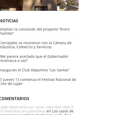
NOTICIAS
Amplían la concesión del proyecto “Entre
Puentes”
Concejales se reunieron con la Cámara de
Industria, Comercio y Servicios
“Me parece acertado que el Gobernador
reconozca a Leo”
Inauguran el Club Deportivo “Los Santos”
El jueves 13 comienza el Festival Nacional de
Cine de Luján
COMENTARIOS
Luján duplicaría sus casos cada diez días si
no endurece la cuarentena
en
Los casos de