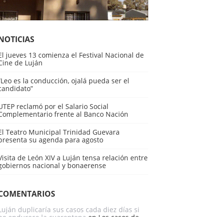
NOTICIAS
El jueves 13 comienza el Festival Nacional de
Cine de Luján
“Leo es la conducción, ojalá pueda ser el
candidato”
UTEP reclamó por el Salario Social
Complementario frente al Banco Nación
El Teatro Municipal Trinidad Guevara
presenta su agenda para agosto
Visita de León XIV a Luján tensa relación entre
gobiernos nacional y bonaerense
COMENTARIOS
Luján duplicaría sus casos cada diez días si