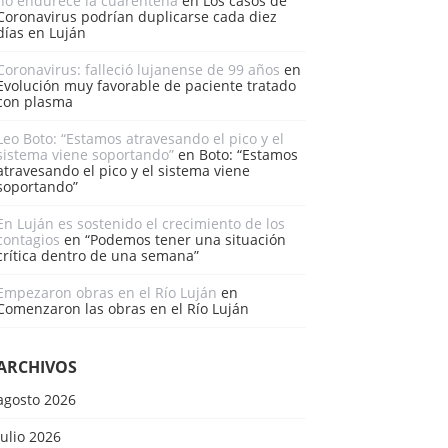
no endurece la cuarentena
en
Los casos de
Coronavirus podrían duplicarse cada diez
días en Luján
Coronavirus: falleció lujanense de 99 años
en
Evolución muy favorable de paciente tratado
con plasma
Leo Boto: “Estamos atravesando el pico y el
sistema viene soportando”
en
Boto: “Estamos
atravesando el pico y el sistema viene
soportando”
En Luján es sostenido el crecimiento de los
contagios
en
“Podemos tener una situación
crítica dentro de una semana”
Empezaron obras en el Río Luján
en
Comenzaron las obras en el Río Luján
ARCHIVOS
agosto 2026
julio 2026