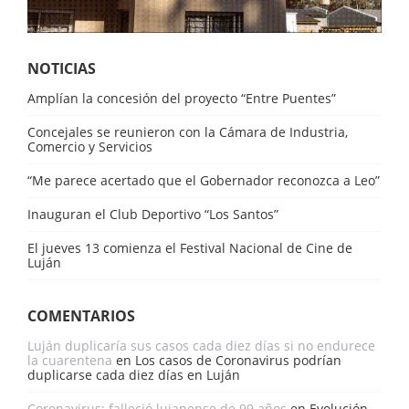
NOTICIAS
Amplían la concesión del proyecto “Entre Puentes”
Concejales se reunieron con la Cámara de Industria,
Comercio y Servicios
“Me parece acertado que el Gobernador reconozca a Leo”
Inauguran el Club Deportivo “Los Santos”
El jueves 13 comienza el Festival Nacional de Cine de
Luján
COMENTARIOS
Luján duplicaría sus casos cada diez días si no endurece
la cuarentena
en
Los casos de Coronavirus podrían
duplicarse cada diez días en Luján
Coronavirus: falleció lujanense de 99 años
en
Evolución