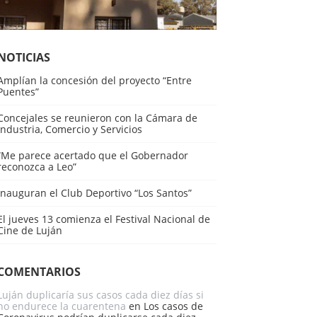
NOTICIAS
Amplían la concesión del proyecto “Entre
Puentes”
Concejales se reunieron con la Cámara de
Industria, Comercio y Servicios
“Me parece acertado que el Gobernador
reconozca a Leo”
Inauguran el Club Deportivo “Los Santos”
El jueves 13 comienza el Festival Nacional de
Cine de Luján
COMENTARIOS
Luján duplicaría sus casos cada diez días si
no endurece la cuarentena
en
Los casos de