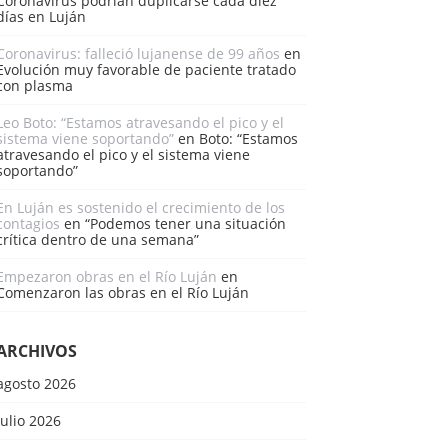
Coronavirus podrían duplicarse cada diez
días en Luján
Coronavirus: falleció lujanense de 99 años
en
Evolución muy favorable de paciente tratado
con plasma
Leo Boto: “Estamos atravesando el pico y el
sistema viene soportando”
en
Boto: “Estamos
atravesando el pico y el sistema viene
soportando”
En Luján es sostenido el crecimiento de los
contagios
en
“Podemos tener una situación
crítica dentro de una semana”
Empezaron obras en el Río Luján
en
Comenzaron las obras en el Río Luján
ARCHIVOS
agosto 2026
julio 2026