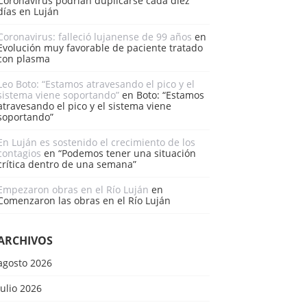
Coronavirus podrían duplicarse cada diez
días en Luján
Coronavirus: falleció lujanense de 99 años
en
Evolución muy favorable de paciente tratado
con plasma
Leo Boto: “Estamos atravesando el pico y el
sistema viene soportando”
en
Boto: “Estamos
atravesando el pico y el sistema viene
soportando”
En Luján es sostenido el crecimiento de los
contagios
en
“Podemos tener una situación
crítica dentro de una semana”
Empezaron obras en el Río Luján
en
Comenzaron las obras en el Río Luján
ARCHIVOS
agosto 2026
julio 2026