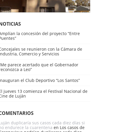
NOTICIAS
Amplían la concesión del proyecto “Entre
Puentes”
Concejales se reunieron con la Cámara de
Industria, Comercio y Servicios
“Me parece acertado que el Gobernador
reconozca a Leo”
Inauguran el Club Deportivo “Los Santos”
El jueves 13 comienza el Festival Nacional de
Cine de Luján
COMENTARIOS
Luján duplicaría sus casos cada diez días si
no endurece la cuarentena
en
Los casos de