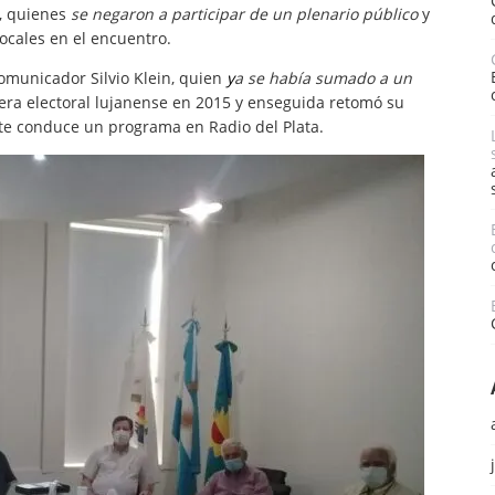
, quienes
se negaron a participar de un plenario público
y
locales
en el encuentro.
comunicador Silvio Klein, quien
y
a se había sumado a un
era electoral lujanense
e
n 2015
y e
nseguida
retomó su
e conduce un programa en Radio del Plata.