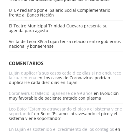
UTEP reclamó por el Salario Social Complementario
frente al Banco Nación
El Teatro Municipal Trinidad Guevara presenta su
agenda para agosto
Visita de León XIV a Luján tensa relación entre gobiernos
nacional y bonaerense
COMENTARIOS
Luján duplicaría sus casos cada diez días si no endurece
la cuarentena
en
Los casos de Coronavirus podrían
duplicarse cada diez días en Luján
Coronavirus: falleció lujanense de 99 años
en
Evolución
muy favorable de paciente tratado con plasma
Leo Boto: “Estamos atravesando el pico y el sistema viene
soportando”
en
Boto: “Estamos atravesando el pico y el
sistema viene soportando”
En Luján es sostenido el crecimiento de los contagios
en