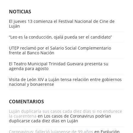
NOTICIAS
El jueves 13 comienza el Festival Nacional de Cine de
Luján
“Leo es la conducción, ojalá pueda ser el candidato”
UTEP reclamó por el Salario Social Complementario
frente al Banco Nación
El Teatro Municipal Trinidad Guevara presenta su
agenda para agosto
Visita de León XIV a Luján tensa relación entre gobiernos
nacional y bonaerense
COMENTARIOS
Luján duplicaría sus casos cada diez días si no endurece
la cuarentena
en
Los casos de Coronavirus podrían
duplicarse cada diez días en Luján
Coronavirus: falleció lujanense de 99 años
en
Evolución