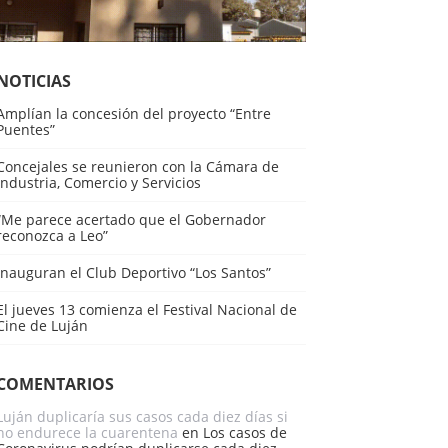
NOTICIAS
Amplían la concesión del proyecto “Entre
Puentes”
Concejales se reunieron con la Cámara de
Industria, Comercio y Servicios
“Me parece acertado que el Gobernador
reconozca a Leo”
Inauguran el Club Deportivo “Los Santos”
El jueves 13 comienza el Festival Nacional de
Cine de Luján
COMENTARIOS
Luján duplicaría sus casos cada diez días si
no endurece la cuarentena
en
Los casos de