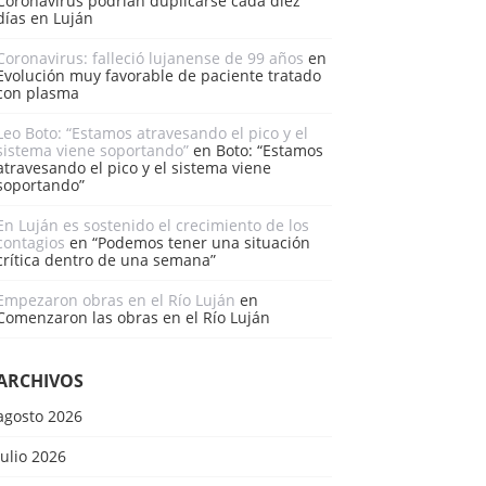
Coronavirus podrían duplicarse cada diez
días en Luján
Coronavirus: falleció lujanense de 99 años
en
Evolución muy favorable de paciente tratado
con plasma
Leo Boto: “Estamos atravesando el pico y el
sistema viene soportando”
en
Boto: “Estamos
atravesando el pico y el sistema viene
soportando”
En Luján es sostenido el crecimiento de los
contagios
en
“Podemos tener una situación
crítica dentro de una semana”
Empezaron obras en el Río Luján
en
Comenzaron las obras en el Río Luján
ARCHIVOS
agosto 2026
julio 2026