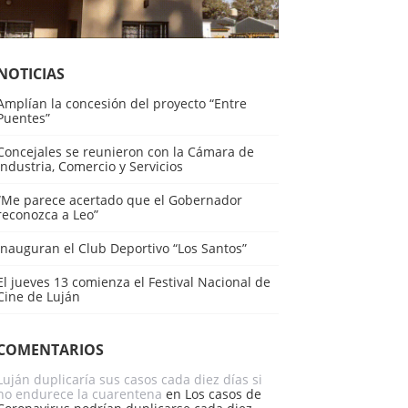
NOTICIAS
Amplían la concesión del proyecto “Entre
Puentes”
Concejales se reunieron con la Cámara de
Industria, Comercio y Servicios
“Me parece acertado que el Gobernador
reconozca a Leo”
Inauguran el Club Deportivo “Los Santos”
El jueves 13 comienza el Festival Nacional de
Cine de Luján
COMENTARIOS
Luján duplicaría sus casos cada diez días si
no endurece la cuarentena
en
Los casos de