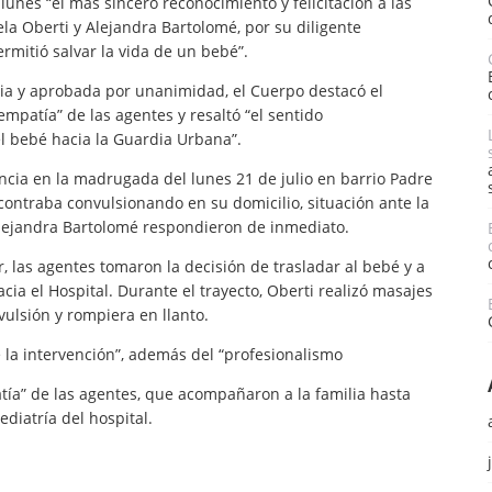
lunes “el más sincero reconocimiento y felicitación a las
la Oberti y Alejandra Bartolomé, por su diligente
mitió salvar la vida de un bebé”.
ia y aprobada por unanimidad, el Cuerpo destacó el
patía” de las agentes y resaltó “el sentido
l bebé hacia la Guardia Urbana”.
ncia en la madrugada del lunes 21 de julio en barrio Padre
contraba convulsionando en su domicilio, situación ante la
Alejandra Bartolomé respondieron de inmediato.
, las agentes tomaron la decisión de trasladar al bebé y a
ia el Hospital. Durante el trayecto, Oberti realizó masajes
vulsión y rompiera en llanto.
de la intervención”, además del “profesionalismo
ía” de las agentes, que acompañaron a la familia hasta
ediatría del hospital.