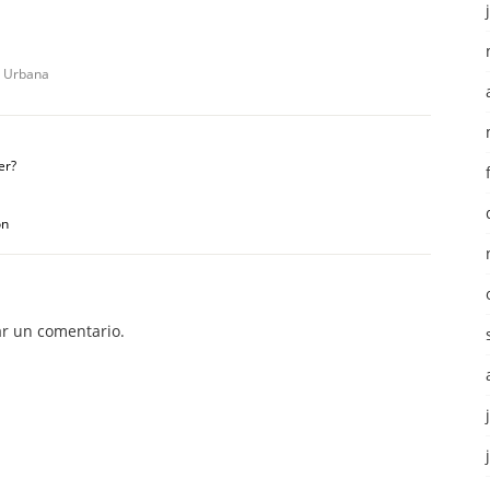
 Urbana
er?
ón
r un comentario.