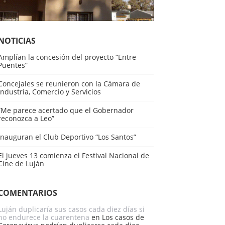
NOTICIAS
Amplían la concesión del proyecto “Entre
Puentes”
Concejales se reunieron con la Cámara de
Industria, Comercio y Servicios
“Me parece acertado que el Gobernador
reconozca a Leo”
Inauguran el Club Deportivo “Los Santos”
El jueves 13 comienza el Festival Nacional de
Cine de Luján
COMENTARIOS
Luján duplicaría sus casos cada diez días si
no endurece la cuarentena
en
Los casos de