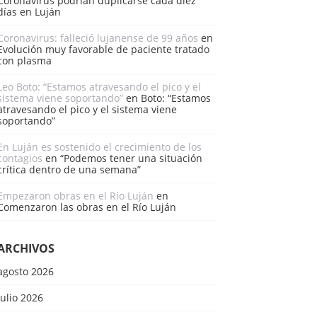
Coronavirus podrían duplicarse cada diez
días en Luján
Coronavirus: falleció lujanense de 99 años
en
Evolución muy favorable de paciente tratado
con plasma
Leo Boto: “Estamos atravesando el pico y el
sistema viene soportando”
en
Boto: “Estamos
atravesando el pico y el sistema viene
soportando”
En Luján es sostenido el crecimiento de los
contagios
en
“Podemos tener una situación
crítica dentro de una semana”
Empezaron obras en el Río Luján
en
Comenzaron las obras en el Río Luján
ARCHIVOS
agosto 2026
julio 2026