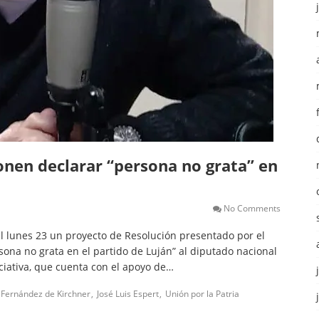
onen declarar “persona no grata” en
No Comments
el lunes 23 un proyecto de Resolución presentado por el
sona no grata en el partido de Luján” al diputado nacional
iciativa, que cuenta con el apoyo de…
a Fernández de Kirchner
José Luis Espert
Unión por la Patria