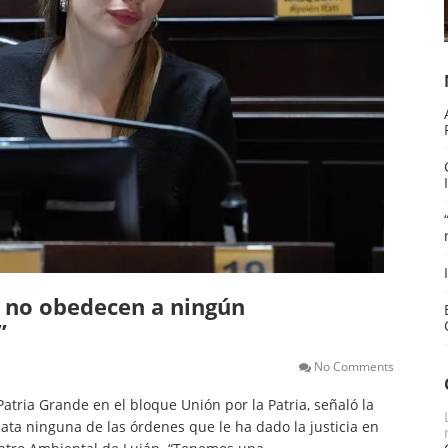
a no obedecen a ningún
”
No Comments
Patria Grande en el bloque Unión por la Patria, señaló la
ata ninguna de las órdenes que le ha dado la justicia en