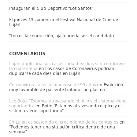
Inauguran el Club Deportivo “Los Santos”
El jueves 13 comienza el Festival Nacional de Cine de
Luján
“Leo es la conducción, ojalá pueda ser el candidato”
COMENTARIOS
Luján duplicaría sus casos cada diez días si no endurece
la cuarentena
en
Los casos de Coronavirus podrían
duplicarse cada diez días en Luján
Coronavirus: falleció lujanense de 99 años
en
Evolución
muy favorable de paciente tratado con plasma
Leo Boto: “Estamos atravesando el pico y el sistema viene
soportando”
en
Boto: “Estamos atravesando el pico y el
sistema viene soportando”
En Luján es sostenido el crecimiento de los contagios
en
“Podemos tener una situación crítica dentro de una
semana”